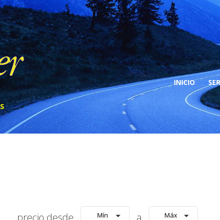
INICIO
SER
S
Anuncios
precio desde
Mín
a
Máx