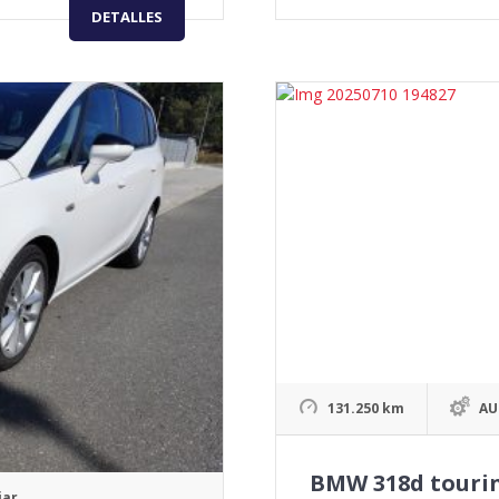
DETALLES
131.250 km
AU
BMW 318d tourin
iar