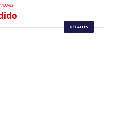
7 NAVE2
dido
DETALLES