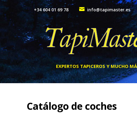
Skip
to
+34 604 01 69 78
info@tapimaster.es
content
EXPERTOS TAPICEROS Y MUCHO MÁ
Catálogo de coches