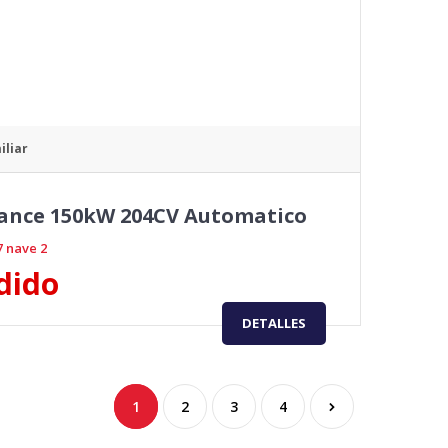
iliar
mance 150kW 204CV Automatico
7 nave 2
dido
DETALLES
1
2
3
4