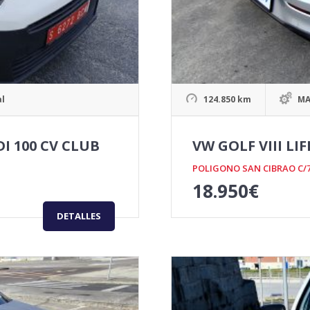
l
124.850 km
MA
I 100 CV CLUB
VW GOLF VIII LIF
POLIGONO SAN CIBRAO C/
18.950
€
DETALLES