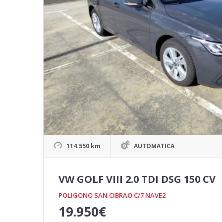
114.550 km
AUTOMATICA
VW GOLF VIII 2.0 TDI DSG 150 CV
POLIGONO SAN CIBRAO C/7 NAVE2
19.950
€