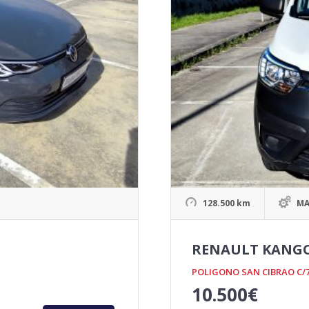
128.500 km
MA
RENAULT KANGOO
POLIGONO SAN CIBRAO C/
10.500
€