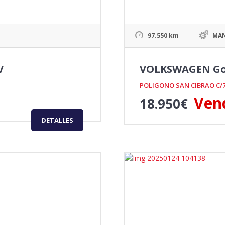
97.550 km
MA
V
VOLKSWAGEN Golf
POLIGONO SAN CIBRAO C/
Ven
18.950
€
DETALLES