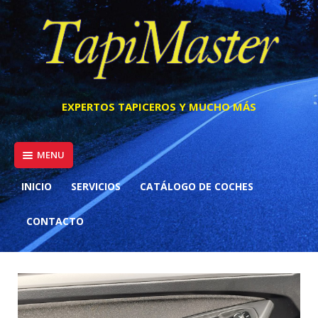
Skip
to
content
EXPERTOS TAPICEROS Y MUCHO MÁS
MENU
INICIO
SERVICIOS
CATÁLOGO DE COCHES
CONTACTO
VOLKSWAGEN Golf Life 2.0 TDI
85kW 115CV