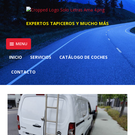
Skip
to
content
EXPERTOS TAPICEROS Y MUCHO MÁS
MENU
INICIO
SERVICIOS
CATÁLOGO DE COCHES
CONTACTO
CITROEN BERLINGO 1.5D BLUEHDI
100 CV CLUB