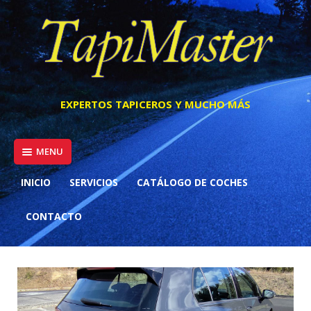
Skip
to
content
EXPERTOS TAPICEROS Y MUCHO MÁS
MENU
INICIO
SERVICIOS
CATÁLOGO DE COCHES
CONTACTO
VW GOLF VIII 2.0 TDI DSG 150 CV